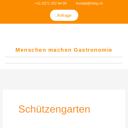
Zum
+41 (0)71 352 94 00
kontakt@mmg.ch
Inhalt
Anfrage
springen
Menschen machen Gastronomie
Schützengarten