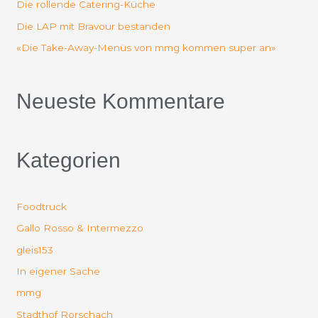
Die rollende Catering-Küche
c
Die LAP mit Bravour bestanden
h
«Die Take-Away-Menüs von mmg kommen super an»
:
Neueste Kommentare
Kategorien
Foodtruck
Gallo Rosso & Intermezzo
gleis153
In eigener Sache
mmg
Stadthof Rorschach