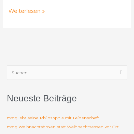
Weiterlesen »
S
u
c
Neueste Beiträge
h
e
n
mmg lebt seine Philosophie mit Leidenschaft
n
mmg Weihnachtsboxen statt Weihnachtsessen vor Ort
a