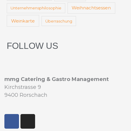
Weihnachtsessen
Unternehmensphilosophie
Weinkarte
Überraschung
FOLLOW US
mmg Catering & Gastro Management
Kirchstrasse 9
9400 Rorschach
F
I
a
n