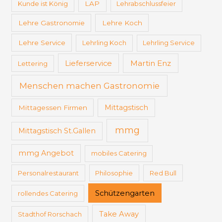
Kunde ist König
LAP
Lehrabschlussfeier
Lehre Gastronomie
Lehre Koch
Lehre Service
Lehrling Koch
Lehrling Service
Martin Enz
Lieferservice
Lettering
Menschen machen Gastronomie
Mittagstisch
Mittagessen Firmen
mmg
Mittagstisch St.Gallen
mmg Angebot
mobiles Catering
Personalrestaurant
Philosophie
Red Bull
Schützengarten
rollendes Catering
Take Away
Stadthof Rorschach