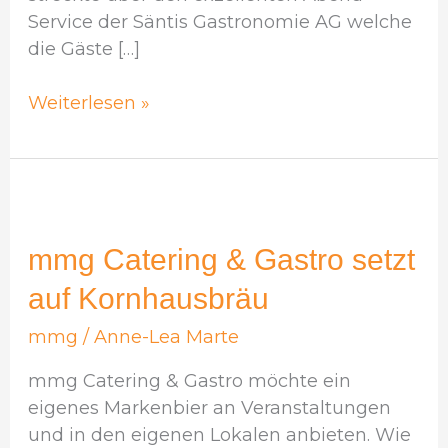
Service der Säntis Gastronomie AG welche
die Gäste […]
Weiterlesen »
mmg
Catering
&
mmg Catering & Gastro setzt
Gastro
auf Kornhausbräu
setzt
auf
mmg
/
Anne-Lea Marte
Kornhausbräu
mmg Catering & Gastro möchte ein
eigenes Markenbier an Veranstaltungen
und in den eigenen Lokalen anbieten. Wie