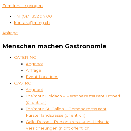
Zum Inhalt springen
+41 (0)71 352 94 00
kontakt@mmg.ch
Anfrage
Menschen machen Gastronomie
CATERING
Angebot
Anfrage
Event-Locations
GASTRO
Angebot
Thaimout Goldach – Personalrestaurant Froneri
(öffentlich)
Thaimout St. Gallen – Personalrestaurant
Fürstenlandstrasse (öffentlich)
Gallo Rosso – Personalrestaurant Helvetia
Versicherungen (nicht öffentlich)