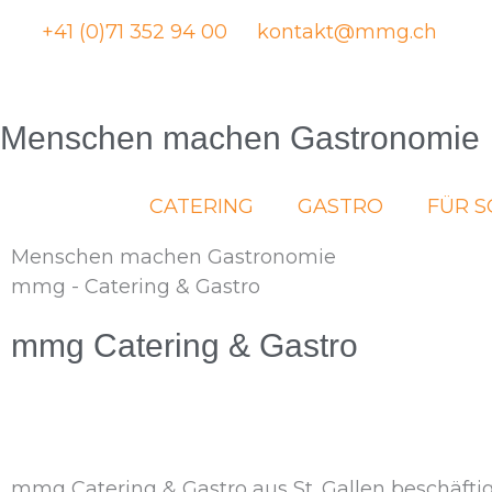
Zum
+41 (0)71 352 94 00
kontakt@mmg.ch
Inhalt
springen
Menschen machen Gastronomie
CATERING
GASTRO
FÜR S
Menschen machen Gastronomie
mmg - Catering & Gastro
mmg Catering & Gastro
mmg Catering & Gastro aus St. Gallen beschäftig