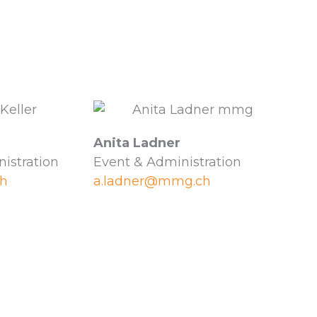
Anita Ladner
istration
Event & Administration
h
a.ladner@mmg.ch