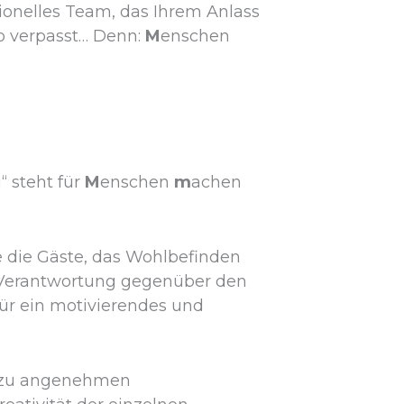
sionelles Team, das Ihrem Anlass
o verpasst… Denn:
M
enschen
 steht für
M
enschen
m
achen
e die Gäste, das Wohlbefinden
 Verantwortung gegenüber den
ür ein motivierendes und
n zu angenehmen