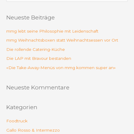
u
c
Neueste Beiträge
h
e
mmg lebt seine Philosophie mit Leidenschaft
n
mmg Weihnachtsboxen statt Weihnachtsessen vor Ort
n
Die rollende Catering-Küche
a
Die LAP mit Bravour bestanden
c
«Die Take-Away-Menüs von mmg kommen super an»
h
:
Neueste Kommentare
Kategorien
Foodtruck
Gallo Rosso & Intermezzo