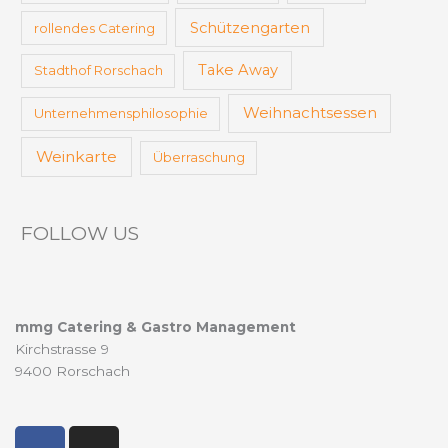
Schützengarten
rollendes Catering
Take Away
Stadthof Rorschach
Weihnachtsessen
Unternehmensphilosophie
Weinkarte
Überraschung
FOLLOW US
mmg Catering & Gastro Management
Kirchstrasse 9
9400 Rorschach
F
I