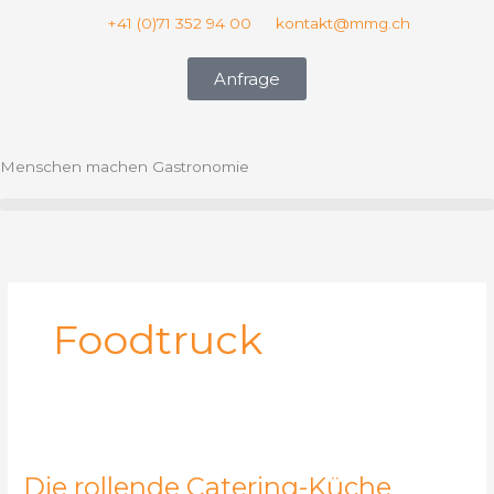
Zum
+41 (0)71 352 94 00
kontakt@mmg.ch
Inhalt
springen
Anfrage
Menschen machen Gastronomie
Foodtruck
Die
rollende
Die rollende Catering-Küche
Catering-