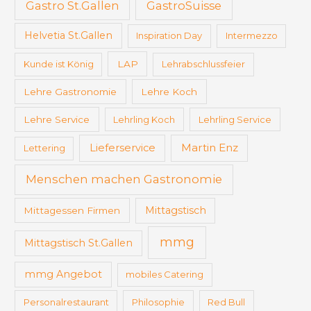
Gastro St.Gallen
GastroSuisse
Helvetia St.Gallen
Inspiration Day
Intermezzo
Kunde ist König
LAP
Lehrabschlussfeier
Lehre Gastronomie
Lehre Koch
Lehre Service
Lehrling Koch
Lehrling Service
Martin Enz
Lieferservice
Lettering
Menschen machen Gastronomie
Mittagstisch
Mittagessen Firmen
mmg
Mittagstisch St.Gallen
mmg Angebot
mobiles Catering
Personalrestaurant
Philosophie
Red Bull