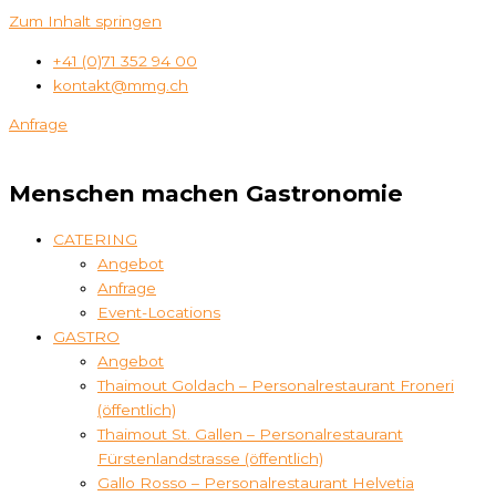
Zum Inhalt springen
+41 (0)71 352 94 00
kontakt@mmg.ch
Anfrage
Menschen machen Gastronomie
CATERING
Angebot
Anfrage
Event-Locations
GASTRO
Angebot
Thaimout Goldach – Personalrestaurant Froneri
(öffentlich)
Thaimout St. Gallen – Personalrestaurant
Fürstenlandstrasse (öffentlich)
Gallo Rosso – Personalrestaurant Helvetia