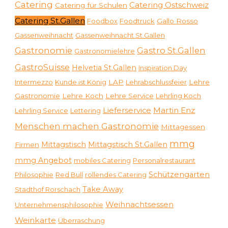
Catering
Catering Ostschweiz
Catering für Schulen
Catering St.Gallen
Foodbox
Foodtruck
Gallo Rosso
Gassenweihnacht
Gassenweihnacht St.Gallen
Gastronomie
Gastro St.Gallen
Gastronomielehre
GastroSuisse
Helvetia St.Gallen
Inspiration Day
Intermezzo
Kunde ist König
LAP
Lehrabschlussfeier
Lehre
Gastronomie
Lehre Koch
Lehre Service
Lehrling Koch
Martin Enz
Lieferservice
Lehrling Service
Lettering
Menschen machen Gastronomie
Mittagessen
mmg
Mittagstisch
Mittagstisch St.Gallen
Firmen
mmg Angebot
mobiles Catering
Personalrestaurant
Schützengarten
Philosophie
Red Bull
rollendes Catering
Take Away
Stadthof Rorschach
Weihnachtsessen
Unternehmensphilosophie
Weinkarte
Überraschung