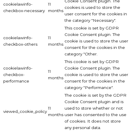
Cookie Consent plugin. The
cookielawinfo-
11
cookies is used to store the
checkbox-necessary
months
user consent for the cookies in
the category "Necessary".
This cookie is set by GDPR
Cookie Consent plugin. The
cookielawinfo-
11
cookie is used to store the user
checkbox-others
months
consent for the cookies in the
category "Other.
This cookie is set by GDPR
cookielawinfo-
Cookie Consent plugin. The
11
checkbox-
cookie is used to store the user
months
performance
consent for the cookies in the
category "Performance".
The cookie is set by the GDPR
Cookie Consent plugin and is
11
used to store whether or not
viewed_cookie_policy
months
user has consented to the use
of cookies. It does not store
any personal data.