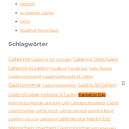
gleis153
In eigener Sache
mmg
Stadthof Rorschach
Schlagwörter
Catering
Catering Ostschweiz
Catering für Schulen
Catering St.Gallen
Foodbox
Foodtruck
Gallo Rosso
Gassenweihnacht
Gassenweihnacht St.Gallen
Gastronomie
Gastro St.Gallen
Gastronomielehre
GastroSuisse
Helvetia St.Gallen
Inspiration Day
Intermezzo
Kunde ist König
LAP
Lehrabschlussfeier
Lehre
Gastronomie
Lehre Koch
Lehre Service
Lehrling Koch
Martin Enz
Lieferservice
Lehrling Service
Lettering
Menschen machen Gastronomie
Mittagessen