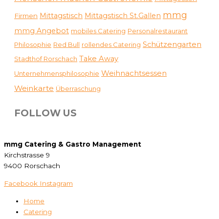
mmg
Mittagstisch
Mittagstisch St.Gallen
Firmen
mmg Angebot
mobiles Catering
Personalrestaurant
Schützengarten
Philosophie
Red Bull
rollendes Catering
Take Away
Stadthof Rorschach
Weihnachtsessen
Unternehmensphilosophie
Weinkarte
Überraschung
FOLLOW US
mmg Catering & Gastro Management
Kirchstrasse 9
9400 Rorschach
Facebook
Instagram
Home
Catering