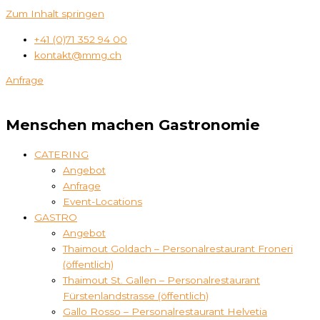
Zum Inhalt springen
+41 (0)71 352 94 00
kontakt@mmg.ch
Anfrage
Menschen machen Gastronomie
CATERING
Angebot
Anfrage
Event-Locations
GASTRO
Angebot
Thaimout Goldach – Personalrestaurant Froneri
(öffentlich)
Thaimout St. Gallen – Personalrestaurant
Fürstenlandstrasse (öffentlich)
Gallo Rosso – Personalrestaurant Helvetia