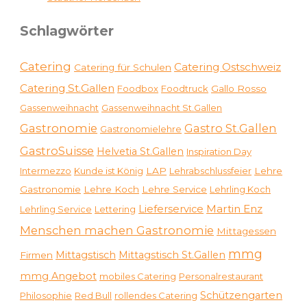
Schlagwörter
Catering
Catering Ostschweiz
Catering für Schulen
Catering St.Gallen
Foodbox
Foodtruck
Gallo Rosso
Gassenweihnacht
Gassenweihnacht St.Gallen
Gastronomie
Gastro St.Gallen
Gastronomielehre
GastroSuisse
Helvetia St.Gallen
Inspiration Day
Intermezzo
Kunde ist König
LAP
Lehrabschlussfeier
Lehre
Gastronomie
Lehre Koch
Lehre Service
Lehrling Koch
Martin Enz
Lieferservice
Lehrling Service
Lettering
Menschen machen Gastronomie
Mittagessen
mmg
Mittagstisch
Mittagstisch St.Gallen
Firmen
mmg Angebot
mobiles Catering
Personalrestaurant
Schützengarten
Philosophie
Red Bull
rollendes Catering