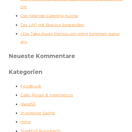
Ort
Die rollende Catering-Küche
Die LAP mit Bravour bestanden
«Die Take-Away-Menüs von mmg kommen super
an»
Neueste Kommentare
Kategorien
Foodtruck
Gallo Rosso & Intermezzo
gleis153
In eigener Sache
mmg
Stadthof Rorschach