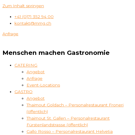
Zum Inhalt springen
+41 (0)71 352 94 00
kontakt@mmg.ch
Anfrage
Menschen machen Gastronomie
CATERING
Angebot
Anfrage
Event-Locations
GASTRO
Angebot
Thaimout Goldach – Personalrestaurant Froneri
(öffentlich)
Thaimout St. Gallen – Personalrestaurant
Fürstenlandstrasse (öffentlich)
Gallo Rosso – Personalrestaurant Helvetia