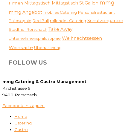
mmg
Mittagstisch
Mittagstisch St.Gallen
Firmen
mmg Angebot
mobiles Catering
Personalrestaurant
Schützengarten
Philosophie
Red Bull
rollendes Catering
Take Away
Stadthof Rorschach
Weihnachtsessen
Unternehmensphilosophie
Weinkarte
Überraschung
FOLLOW US
mmg Catering & Gastro Management
Kirchstrasse 9
9400 Rorschach
Facebook
Instagram
Home
Catering
Gastro