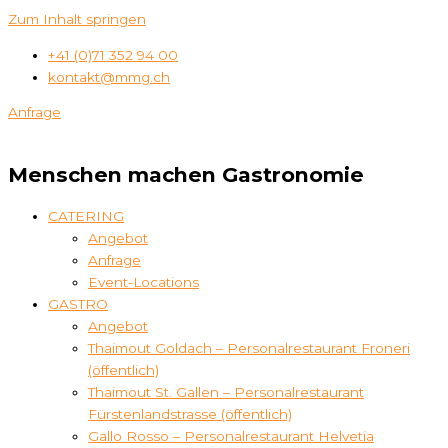
Zum Inhalt springen
+41 (0)71 352 94 00
kontakt@mmg.ch
Anfrage
Menschen machen Gastronomie
CATERING
Angebot
Anfrage
Event-Locations
GASTRO
Angebot
Thaimout Goldach – Personalrestaurant Froneri
(öffentlich)
Thaimout St. Gallen – Personalrestaurant
Fürstenlandstrasse (öffentlich)
Gallo Rosso – Personalrestaurant Helvetia