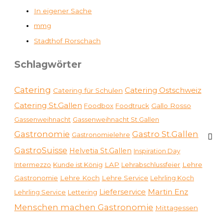
In eigener Sache
mmg
Stadthof Rorschach
Schlagwörter
Catering
Catering Ostschweiz
Catering für Schulen
Catering St.Gallen
Foodbox
Foodtruck
Gallo Rosso
Gassenweihnacht
Gassenweihnacht St.Gallen
Gastronomie
Gastro St.Gallen
Gastronomielehre
GastroSuisse
Helvetia St.Gallen
Inspiration Day
Intermezzo
Kunde ist König
LAP
Lehrabschlussfeier
Lehre
Gastronomie
Lehre Koch
Lehre Service
Lehrling Koch
Martin Enz
Lieferservice
Lehrling Service
Lettering
Menschen machen Gastronomie
Mittagessen