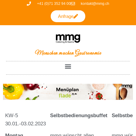
Zum
+41 (0)71 352 94 00
kontakt@mmg.ch
Inhalt
Anfrage
springen
Menschen machen Gastronomie
KW-5
Selbstbedienungsbuffet
Selbstbed
30.01.-03.02.2023
Montag
mmg wünscht allen
mmg wünsc