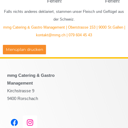
Ferien!
Ferien!
Falls nichts anderes deklariert, stammen unser Fleisch und Geflügel aus
der Schweiz.
mmg Catering & Gastro Management | Oberstrasse 153 | 9000 St.Gallen |
kontakt@mmg.ch | 079 604 45 43
Menüplan drucken
mmg Catering & Gastro
Management
Kirchstrasse 9
9400 Rorschach
F
I
a
n