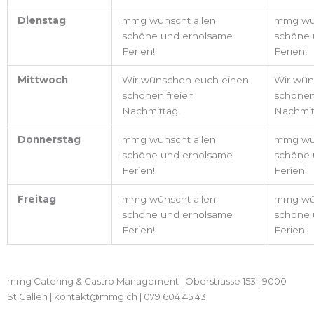
Dienstag
mmg wünscht allen
mmg wün
schöne und erholsame
schöne 
Ferien!
Ferien!
Mittwoch
Wir wünschen euch einen
Wir wün
schönen freien
schönen
Nachmittag!
Nachmit
Donnerstag
mmg wünscht allen
mmg wün
schöne und erholsame
schöne 
Ferien!
Ferien!
Freitag
mmg wünscht allen
mmg wün
schöne und erholsame
schöne 
Ferien!
Ferien!
mmg Catering & Gastro Management | Oberstrasse 153 | 9000
St.Gallen | kontakt@mmg.ch | 079 604 45 43